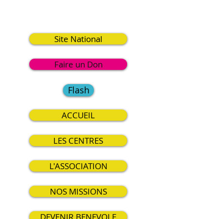
1
Site National
Faire un Don
Flash
ACCUEIL
LES CENTRES
L'ASSOCIATION
NOS MISSIONS
DEVENIR BENEVOLE