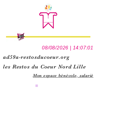
08/08/2026 | 14:07:01
ad59a-restosducoeur.org
les Restos du Coeur Nord Lille
Mon espace bénévole,
salarié
0
1
5
1
1
3