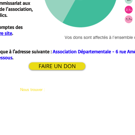
mmissariat aux
de l’association,
ics.
comptes des
e site
.
ue à l'adresse suivante :
Association Départementale - 6 rue A
essous
.
FAIRE UN DON
Nous trouver :
Mentions Légales
Association Départementale AD59A
Politique de confidentialité
6 rue du Peignage Amédée Prouvost
59150 WATTRELOS