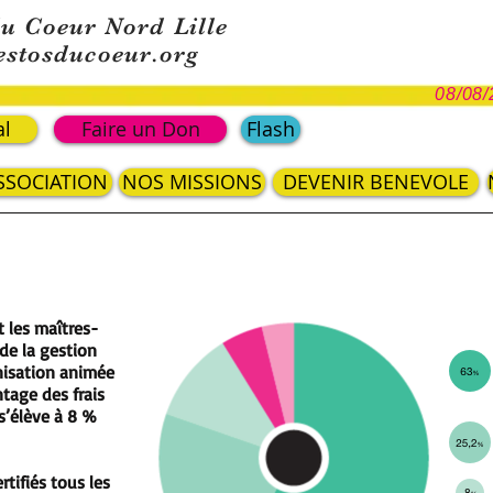
du Coeur Nord Lille
estosducoeur.org
08/08/
al
Faire un Don
Flash
ASSOCIATION
NOS MISSIONS
DEVENIR BENEVOLE
 les maîtres-
de la gestion
nisation animée
ntage des frais
 s’élève à 8 %
tifiés tous les