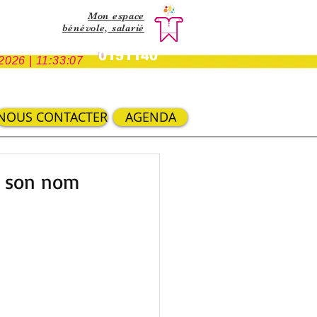
Mon espace
bénévole,
salarié
0151140
2026 | 11:33:07
NOUS CONTACTER
AGENDA
en son nom