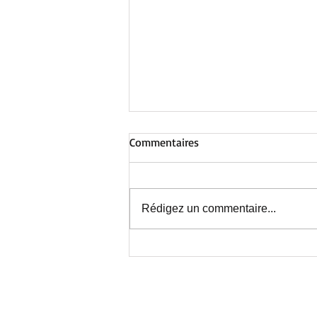
Commentaires
Rédigez un commentaire...
Au Centre de Nieppe : avant la
fermeture estivale, une
journée inoubliable !