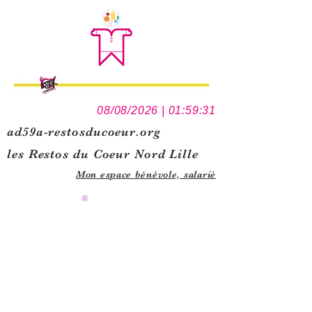
08/08/2026 | 01:59:31
ad59a-restosducoeur.org
les Restos du Coeur Nord Lille
Mon espace bénévole,
salarié
0
1
5
1
1
2