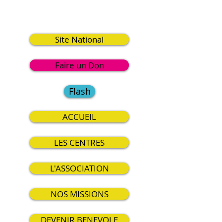
2
Site National
Faire un Don
Flash
ACCUEIL
LES CENTRES
L'ASSOCIATION
NOS MISSIONS
DEVENIR BENEVOLE