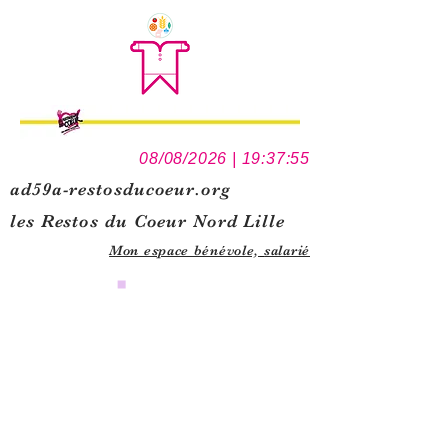
08/08/2026 | 19:37:55
ad59a-restosducoeur.org
les Restos du Coeur Nord Lille
Mon espace bénévole,
salarié
0
1
5
1
1
3