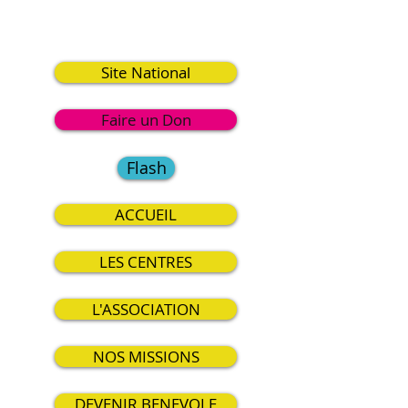
2
Site National
Faire un Don
Flash
ACCUEIL
LES CENTRES
L'ASSOCIATION
NOS MISSIONS
DEVENIR BENEVOLE