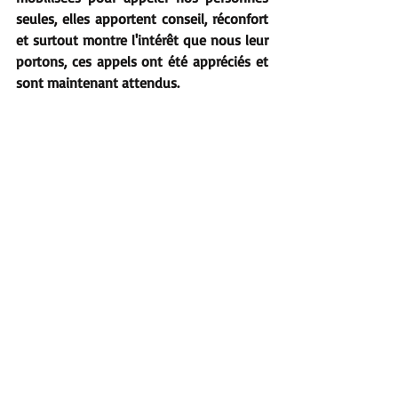
seules, elles apportent conseil, réconfort 
et surtout montre l'intérêt que nous leur 
portons, ces appels ont été appréciés et 
sont maintenant attendus.
Notre mission est accomplie et nous en 
sommes fiers !
Posts récents
Voir tout