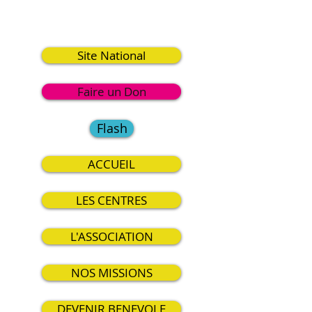
6
Site National
Faire un Don
Flash
ACCUEIL
LES CENTRES
L'ASSOCIATION
NOS MISSIONS
DEVENIR BENEVOLE