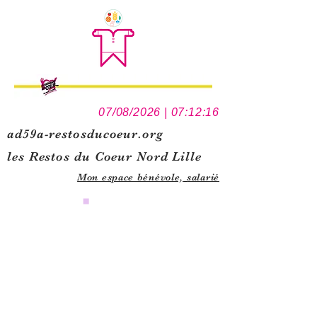
07/08/2026 | 07:12:16
ad59a-restosducoeur.org
les Restos du Coeur Nord Lille
Mon espace bénévole,
salarié
0
1
5
1
1
1