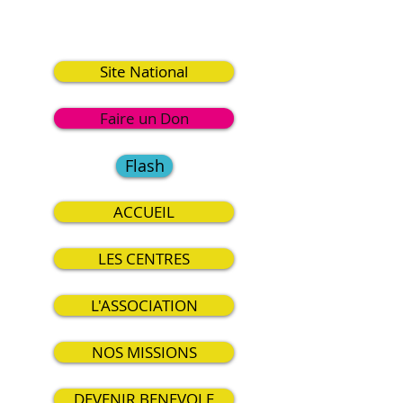
3
Site National
Faire un Don
Flash
ACCUEIL
LES CENTRES
L'ASSOCIATION
NOS MISSIONS
DEVENIR BENEVOLE