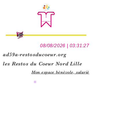
08/08/2026 | 03:31:27
ad59a-restosducoeur.org
les Restos du Coeur Nord Lille
Mon espace bénévole,
salarié
0
1
5
1
1
2