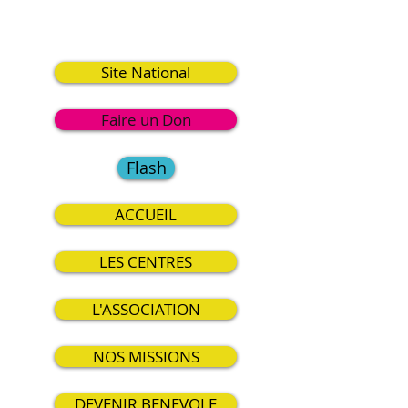
8
Site National
Faire un Don
Flash
ACCUEIL
LES CENTRES
L'ASSOCIATION
NOS MISSIONS
DEVENIR BENEVOLE