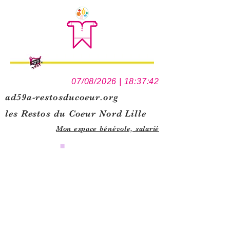
07/08/2026 | 18:37:42
ad59a-restosducoeur.org
les Restos du Coeur Nord Lille
Mon espace bénévole,
salarié
0
1
5
1
1
1