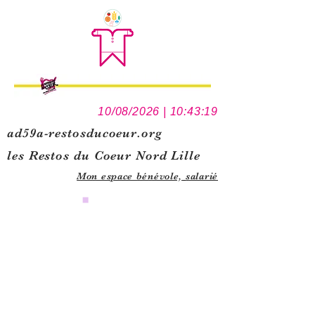
10/08/2026 | 10:43:19
ad59a-restosducoeur.org
les Restos du Coeur Nord Lille
Mon espace bénévole,
salarié
0
1
5
1
1
5