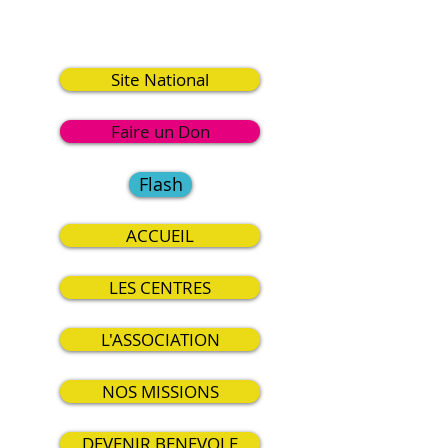
9
Site National
Faire un Don
Flash
ACCUEIL
LES CENTRES
L'ASSOCIATION
NOS MISSIONS
DEVENIR BENEVOLE