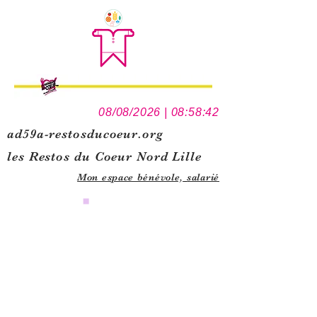
08/08/2026 | 08:58:42
ad59a-restosducoeur.org
les Restos du Coeur Nord Lille
Mon espace bénévole,
salarié
0
1
5
1
1
2