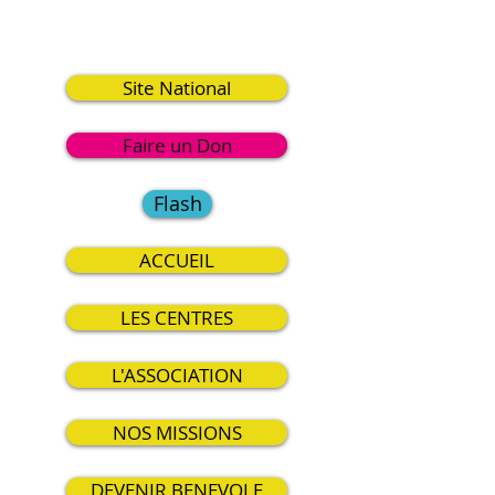
8
Site National
Faire un Don
Flash
ACCUEIL
LES CENTRES
L'ASSOCIATION
NOS MISSIONS
DEVENIR BENEVOLE