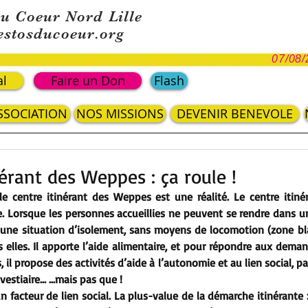
du Coeur Nord Lille
estosducoeur.org
07/08/
al
Faire un Don
Flash
ASSOCIATION
NOS MISSIONS
DEVENIR BENEVOLE
nérant des Weppes : ça roule !
 le centre itinérant des Weppes est une réalité. Le centre itiné
re. Lorsque les personnes accueillies ne peuvent se rendre dans u
d’une situation d’isolement, sans moyens de locomotion (zone bla
s elles. Il apporte l’aide alimentaire, et pour répondre aux dema
, il propose des activités d’aide à l’autonomie et au lien social, pa
estiaire... ...mais pas que !
un facteur de lien social. La plus-value de la démarche itinérante :