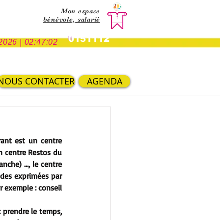
Mon espace
bénévole,
salarié
0151112
2026 | 02:47:02
NOUS CONTACTER
AGENDA
rant est un centre 
n centre Restos du 
nche) …, le centre 
ndes exprimées par 
r exemple : conseil 
 prendre le temps, 