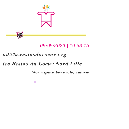
09/08/2026 | 10:38:15
ad59a-restosducoeur.org
les Restos du Coeur Nord Lille
Mon espace bénévole,
salarié
0
1
5
1
1
3