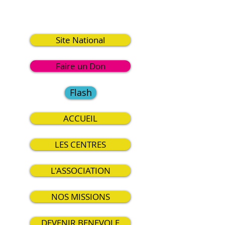
9
Site National
Faire un Don
Flash
ACCUEIL
LES CENTRES
L'ASSOCIATION
NOS MISSIONS
DEVENIR BENEVOLE