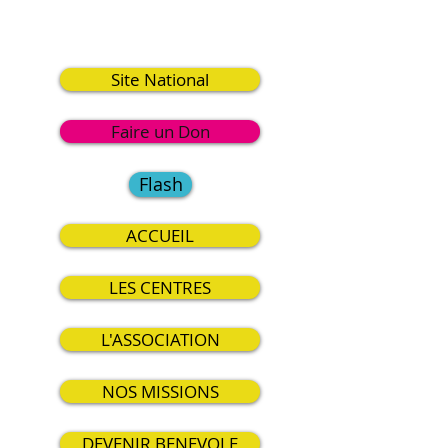
3
Site National
Faire un Don
Flash
ACCUEIL
LES CENTRES
L'ASSOCIATION
NOS MISSIONS
DEVENIR BENEVOLE