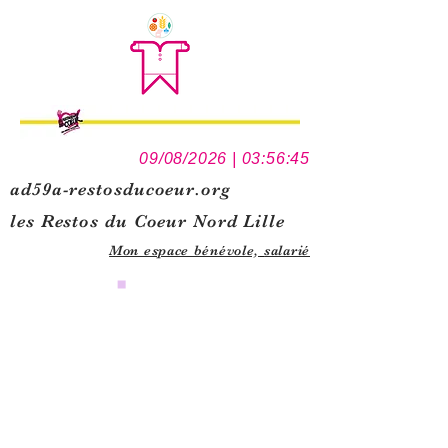
09/08/2026 | 03:56:45
ad59a-restosducoeur.org
les Restos du Coeur Nord Lille
Mon espace bénévole,
salarié
0
1
5
1
1
3