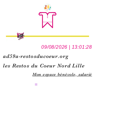
09/08/2026 | 13:01:28
ad59a-restosducoeur.org
les Restos du Coeur Nord Lille
Mon espace bénévole,
salarié
0
1
5
1
1
4