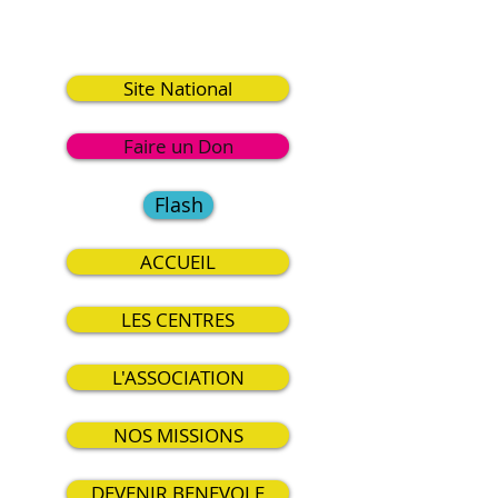
2
Site National
Faire un Don
Flash
ACCUEIL
LES CENTRES
L'ASSOCIATION
NOS MISSIONS
DEVENIR BENEVOLE