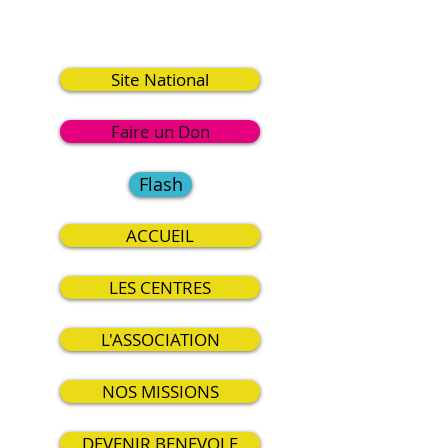
2
Site National
Faire un Don
Flash
ACCUEIL
LES CENTRES
L'ASSOCIATION
NOS MISSIONS
DEVENIR BENEVOLE