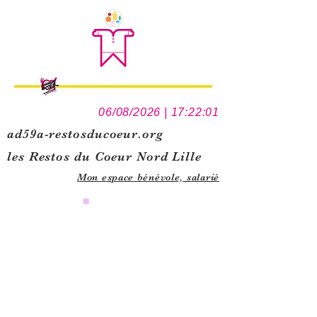
06/08/2026 | 17:22:01
ad59a-restosducoeur.org
les Restos du Coeur Nord Lille
Mon espace bénévole,
salarié
0
1
5
1
1
1