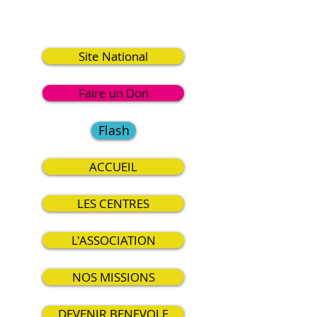
0
Site National
Faire un Don
Flash
ACCUEIL
LES CENTRES
L'ASSOCIATION
NOS MISSIONS
DEVENIR BENEVOLE