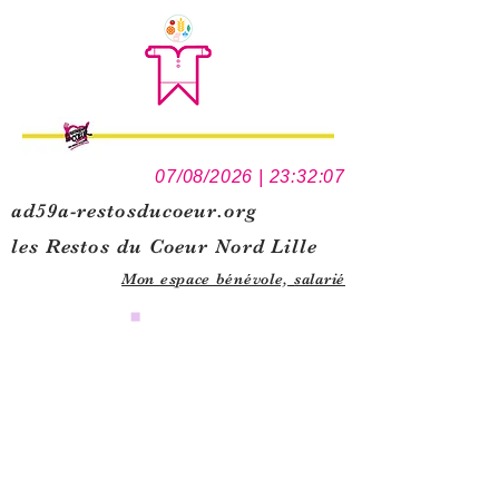
07/08/2026 | 23:32:07
ad59a-restosducoeur.org
les Restos du Coeur Nord Lille
Mon espace bénévole,
salarié
0
1
5
1
1
2