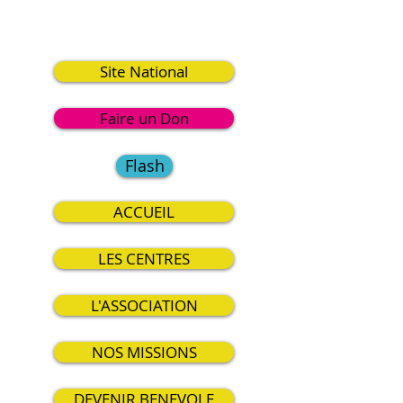
3
Site National
Faire un Don
Flash
ACCUEIL
LES CENTRES
L'ASSOCIATION
NOS MISSIONS
DEVENIR BENEVOLE