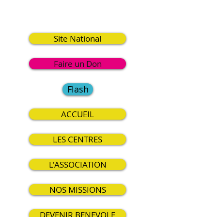
2
Site National
Faire un Don
Flash
ACCUEIL
LES CENTRES
L'ASSOCIATION
NOS MISSIONS
DEVENIR BENEVOLE