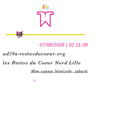
07/08/2026 | 02:11:38
ad59a-restosducoeur.org
les Restos du Coeur Nord Lille
Mon espace bénévole,
salarié
0
1
5
1
1
1