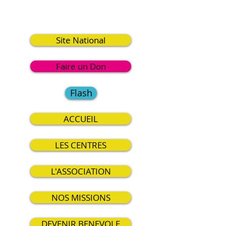
4
Site National
Faire un Don
Flash
ACCUEIL
LES CENTRES
L'ASSOCIATION
NOS MISSIONS
DEVENIR BENEVOLE