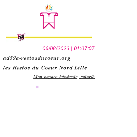
06/08/2026 | 01:07:07
ad59a-restosducoeur.org
les Restos du Coeur Nord Lille
Mon espace bénévole,
salarié
0
1
5
1
0
9