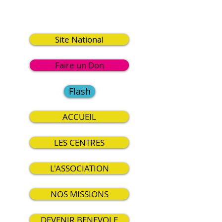
0
Site National
Faire un Don
Flash
ACCUEIL
LES CENTRES
L'ASSOCIATION
NOS MISSIONS
DEVENIR BENEVOLE