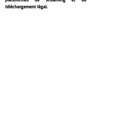
téléchargement légal.
Un double CD ou un double DVD acheté 
= 17 repas pour les Restos du Cœur. 
Par ailleurs, la boutique officielle des 
Enfoirés est ouverte jusqu’au dimanche 