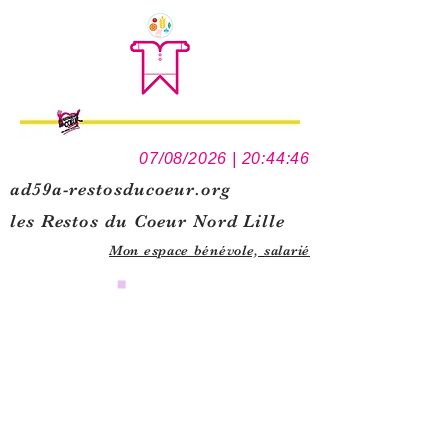
07/08/2026 | 20:44:46
ad59a-restosducoeur.org
les Restos du Coeur Nord Lille
Mon espace bénévole,
salarié
0
1
5
1
1
2