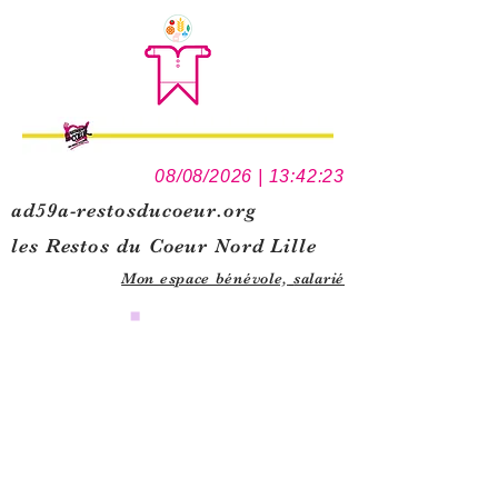
08/08/2026 | 13:42:23
ad59a-restosducoeur.org
les Restos du Coeur Nord Lille
Mon espace bénévole,
salarié
0
1
5
1
1
3