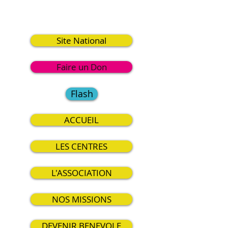
1
Site National
Faire un Don
Flash
ACCUEIL
LES CENTRES
L'ASSOCIATION
NOS MISSIONS
DEVENIR BENEVOLE