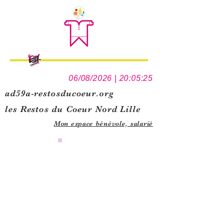
06/08/2026 | 20:05:25
ad59a-restosducoeur.org
les Restos du Coeur Nord Lille
Mon espace bénévole,
salarié
0
1
5
1
1
1