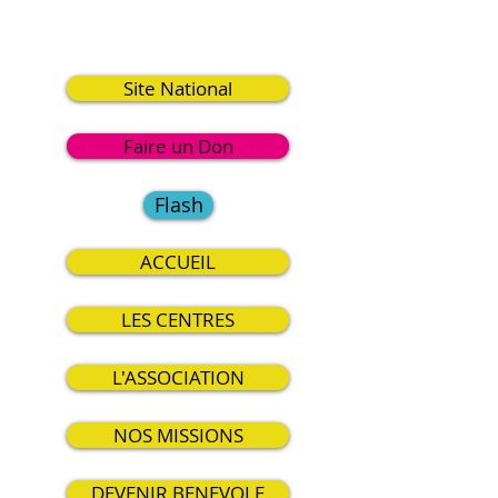
2
Site National
Faire un Don
Flash
ACCUEIL
LES CENTRES
L'ASSOCIATION
NOS MISSIONS
DEVENIR BENEVOLE