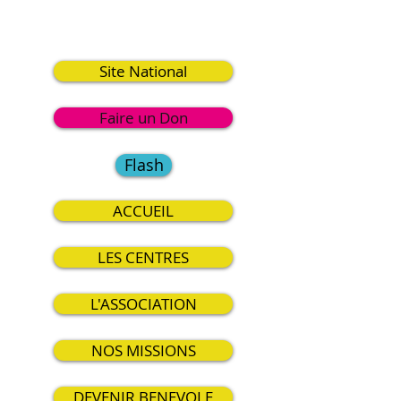
3
Site National
Faire un Don
Flash
ACCUEIL
LES CENTRES
L'ASSOCIATION
NOS MISSIONS
DEVENIR BENEVOLE