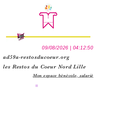
09/08/2026 | 04:12:50
ad59a-restosducoeur.org
les Restos du Coeur Nord Lille
Mon espace bénévole,
salarié
0
1
5
1
1
3