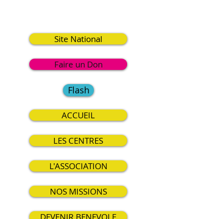
7
Site National
Faire un Don
Flash
ACCUEIL
LES CENTRES
L'ASSOCIATION
NOS MISSIONS
DEVENIR BENEVOLE