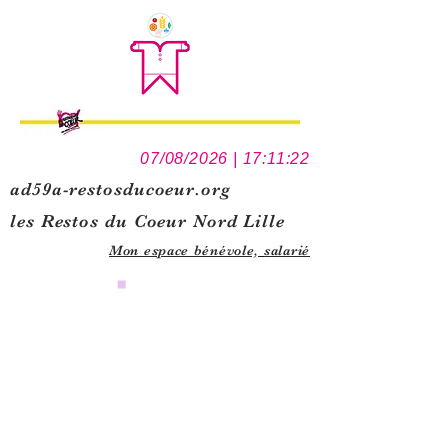
07/08/2026 | 17:11:22
ad59a-restosducoeur.org
les Restos du Coeur Nord Lille
Mon espace bénévole,
salarié
0
1
5
1
1
1