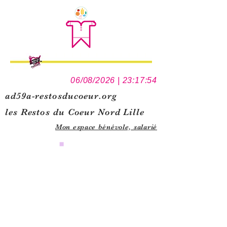
06/08/2026 | 23:17:54
ad59a-restosducoeur.org
les Restos du Coeur Nord Lille
Mon espace bénévole,
salarié
0
1
5
1
1
1