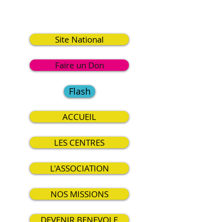
2
Site National
Faire un Don
Flash
ACCUEIL
LES CENTRES
L'ASSOCIATION
NOS MISSIONS
DEVENIR BENEVOLE