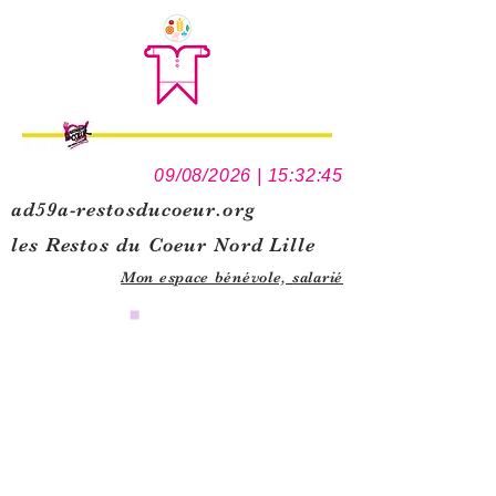
09/08/2026 | 15:32:45
ad59a-restosducoeur.org
les Restos du Coeur Nord Lille
Mon espace bénévole,
salarié
0
1
5
1
1
4