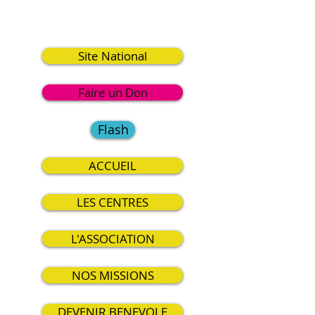
8
Site National
Faire un Don
Flash
ACCUEIL
LES CENTRES
L'ASSOCIATION
NOS MISSIONS
DEVENIR BENEVOLE