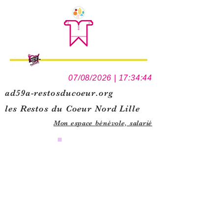
07/08/2026 | 17:34:44
ad59a-restosducoeur.org
les Restos du Coeur Nord Lille
Mon espace bénévole,
salarié
0
1
5
1
1
1