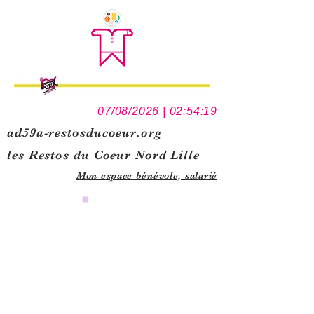
07/08/2026 | 02:54:19
ad59a-restosducoeur.org
les Restos du Coeur Nord Lille
Mon espace bénévole,
salarié
0
1
5
1
1
1