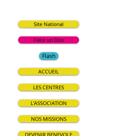
2
Site National
Faire un Don
Flash
ACCUEIL
LES CENTRES
L'ASSOCIATION
NOS MISSIONS
DEVENIR BENEVOLE