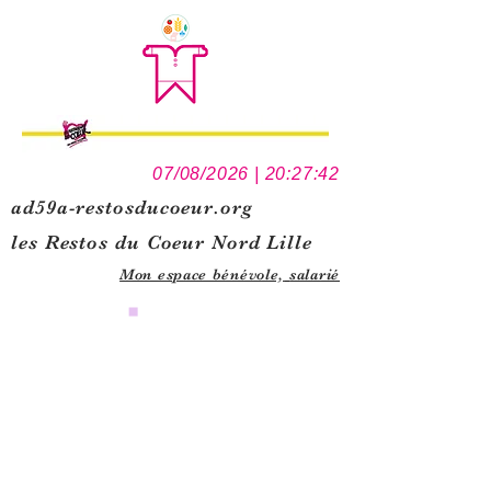
07/08/2026 | 20:27:42
ad59a-restosducoeur.org
les Restos du Coeur Nord Lille
Mon espace bénévole,
salarié
0
1
5
1
1
2