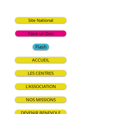
0
Site National
Faire un Don
Flash
ACCUEIL
LES CENTRES
L'ASSOCIATION
NOS MISSIONS
DEVENIR BENEVOLE