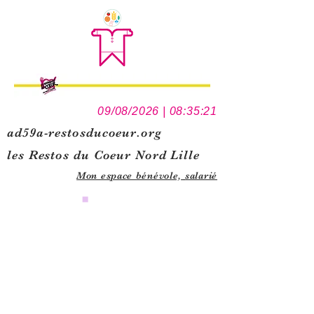
09/08/2026 | 08:35:21
ad59a-restosducoeur.org
les Restos du Coeur Nord Lille
Mon espace bénévole,
salarié
0
1
5
1
1
3