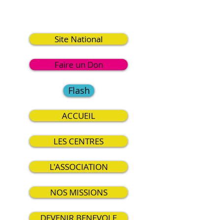
9
Site National
Faire un Don
Flash
ACCUEIL
LES CENTRES
L'ASSOCIATION
NOS MISSIONS
DEVENIR BENEVOLE