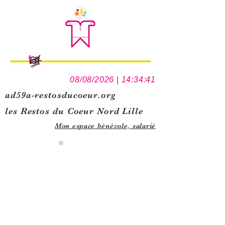
08/08/2026 | 14:34:41
ad59a-restosducoeur.org
les Restos du Coeur Nord Lille
Mon espace bénévole,
salarié
0
1
5
1
1
3