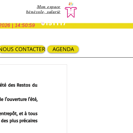
Mon espace
bénévole,
salarié
0151117
2026 | 14:50:59
NOUS CONTACTER
AGENDA
été des Restos du 
l'ouverture l'été, 
ntrepôt, et à tous 
des plus précaires 