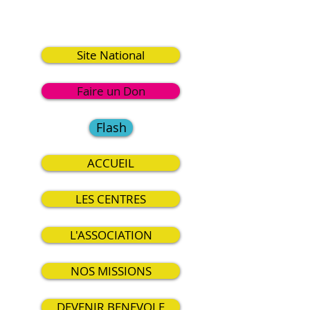
6
Site National
Faire un Don
Flash
ACCUEIL
LES CENTRES
L'ASSOCIATION
NOS MISSIONS
DEVENIR BENEVOLE