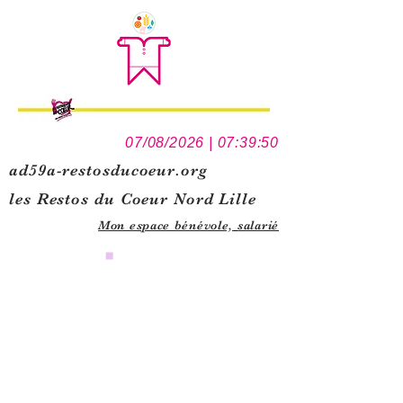
07/08/2026 | 07:39:50
ad59a-restosducoeur.org
les Restos du Coeur Nord Lille
Mon espace bénévole,
salarié
0
1
5
1
1
1