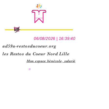
06/08/2026 | 16:39:40
ad59a-restosducoeur.org
les Restos du Coeur Nord Lille
Mon espace bénévole,
salarié
0
1
5
1
1
1