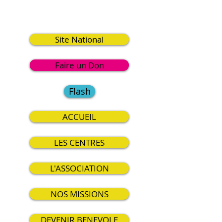
2
Site National
Faire un Don
Flash
ACCUEIL
LES CENTRES
L'ASSOCIATION
NOS MISSIONS
DEVENIR BENEVOLE