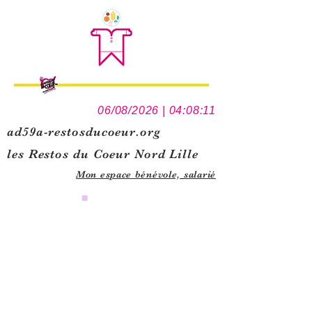
06/08/2026 | 04:08:11
ad59a-restosducoeur.org
les Restos du Coeur Nord Lille
Mon espace bénévole,
salarié
0
1
5
1
0
9