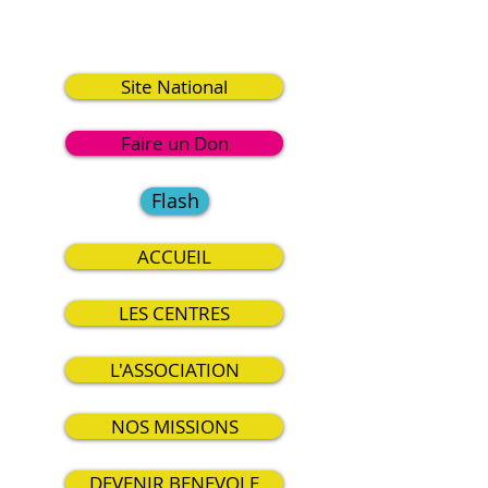
7
Site National
Faire un Don
Flash
ACCUEIL
LES CENTRES
L'ASSOCIATION
NOS MISSIONS
DEVENIR BENEVOLE