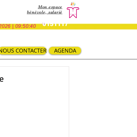
Mon espace
bénévole,
salarié
0151117
2026 | 09:50:40
NOUS CONTACTER
AGENDA
e