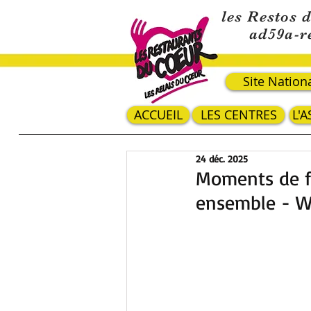
les Restos 
ad59a-r
Site Nation
ACCUEIL
LES CENTRES
L'
24 déc. 2025
Moments de fê
ensemble - W