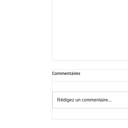
Commentaires
Rédigez un commentaire...
Au Centre de Nieppe : avant la
fermeture estivale, une