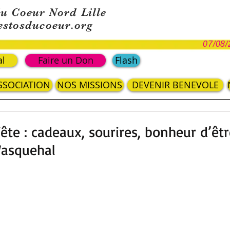
du Coeur Nord Lille
estosducoeur.org
07/08/
al
Faire un Don
Flash
ASSOCIATION
NOS MISSIONS
DEVENIR BENEVOLE
te : cadeaux, sourires, bonheur d’êtr
asquehal