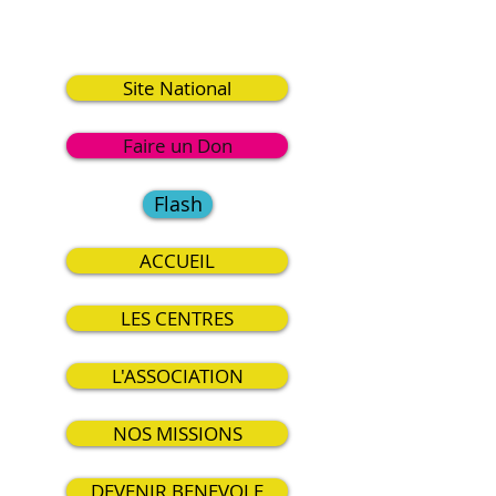
0
Site National
Faire un Don
Flash
ACCUEIL
LES CENTRES
L'ASSOCIATION
NOS MISSIONS
DEVENIR BENEVOLE