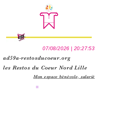
07/08/2026 | 20:27:53
ad59a-restosducoeur.org
les Restos du Coeur Nord Lille
Mon espace bénévole,
salarié
0
1
5
1
1
2