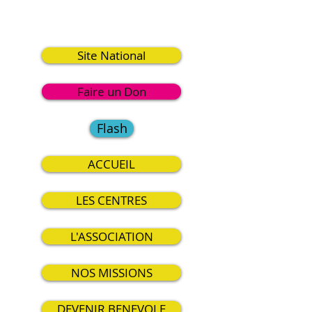
9
Site National
Faire un Don
Flash
ACCUEIL
LES CENTRES
L'ASSOCIATION
NOS MISSIONS
DEVENIR BENEVOLE