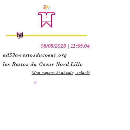
08/08/2026 | 11:55:04
ad59a-restosducoeur.org
les Restos du Coeur Nord Lille
Mon espace bénévole,
salarié
0
1
5
1
1
2