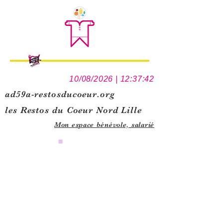
10/08/2026 | 12:37:42
ad59a-restosducoeur.org
les Restos du Coeur Nord Lille
Mon espace bénévole,
salarié
0
1
5
1
1
6