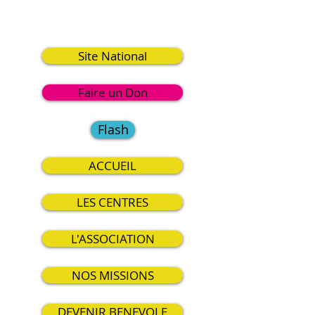
1
Site National
Faire un Don
Flash
ACCUEIL
LES CENTRES
L'ASSOCIATION
NOS MISSIONS
DEVENIR BENEVOLE