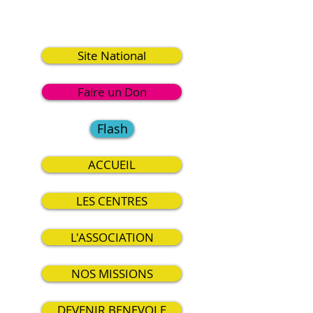
2
Site National
Faire un Don
Flash
ACCUEIL
LES CENTRES
L'ASSOCIATION
NOS MISSIONS
DEVENIR BENEVOLE