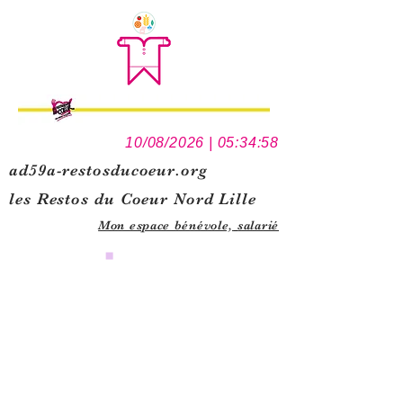
10/08/2026 | 05:34:58
ad59a-restosducoeur.org
les Restos du Coeur Nord Lille
Mon espace bénévole,
salarié
0
1
5
1
1
5