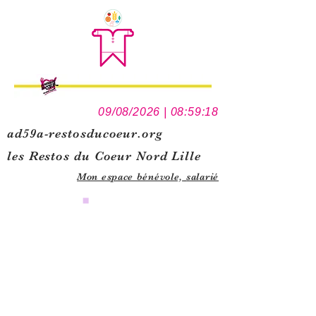
09/08/2026 | 08:59:18
ad59a-restosducoeur.org
les Restos du Coeur Nord Lille
Mon espace bénévole,
salarié
0
1
5
1
1
3