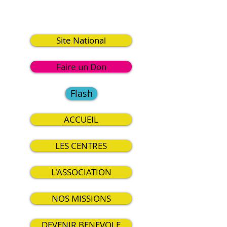
9
Site National
Faire un Don
Flash
ACCUEIL
LES CENTRES
L'ASSOCIATION
NOS MISSIONS
DEVENIR BENEVOLE