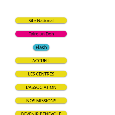
8
Site National
Faire un Don
Flash
ACCUEIL
LES CENTRES
L'ASSOCIATION
NOS MISSIONS
DEVENIR BENEVOLE