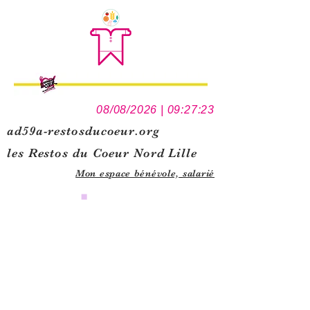
08/08/2026 | 09:27:23
ad59a-restosducoeur.org
les Restos du Coeur Nord Lille
Mon espace bénévole,
salarié
0
1
5
1
1
2