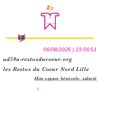
06/08/2026 | 23:56:51
ad59a-restosducoeur.org
les Restos du Coeur Nord Lille
Mon espace bénévole,
salarié
0
1
5
1
1
1