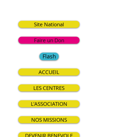
2
Site National
Faire un Don
Flash
ACCUEIL
LES CENTRES
L'ASSOCIATION
NOS MISSIONS
DEVENIR BENEVOLE