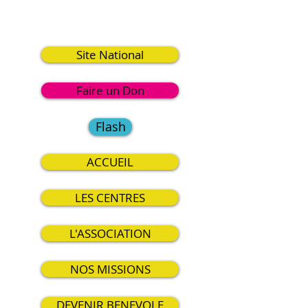
7
Site National
Faire un Don
Flash
ACCUEIL
LES CENTRES
L'ASSOCIATION
NOS MISSIONS
DEVENIR BENEVOLE