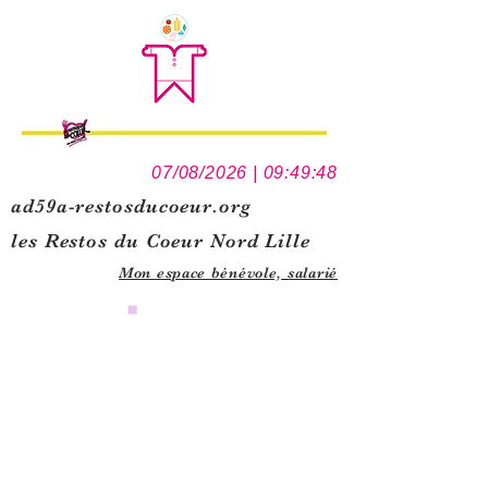
07/08/2026 | 09:49:48
ad59a-restosducoeur.org
les Restos du Coeur Nord Lille
Mon espace bénévole,
salarié
0
1
5
1
1
1