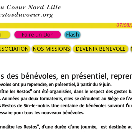
du Coeur Nord Lille
estosducoeur.org
07/08/
al
Faire un Don
Flash
ASSOCIATION
NOS MISSIONS
DEVENIR BENEVOLE
s des bénévoles, en présentiel, repre
oles ont pu reprendre, en présentiel, à partir du 9 juin. 
tre les Restos" ont été organisées, dans le respect des gestes barr
. Animées par deux formateurs, elles se déroulent au Siège de l'A
 Restos de Sin-le-noble. Une centaine de bénévoles suivront l'un
essaire pour tous les nouveaux bénévoles.
naître les Restos", d'une durée d'une journée,  est destinée a