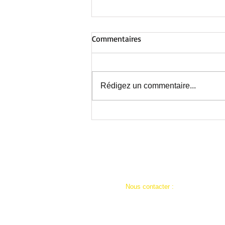
Commentaires
Rédigez un commentaire...
Au Centre de Nieppe : avant la
fermeture estivale, une
journée inoubliable !
​​Nous contacter :
ad59a.siege@restosducoeur.org