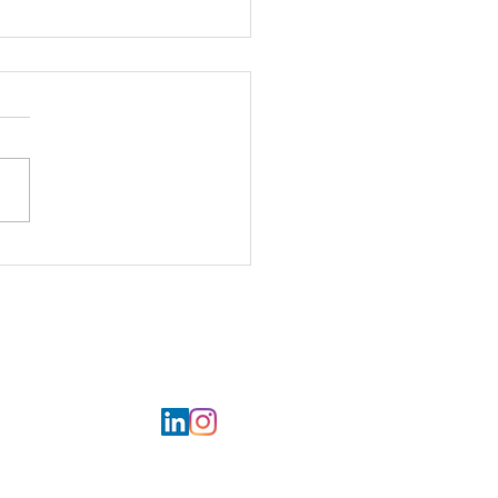
ur la mer pour les Restos
œur d'Armentières