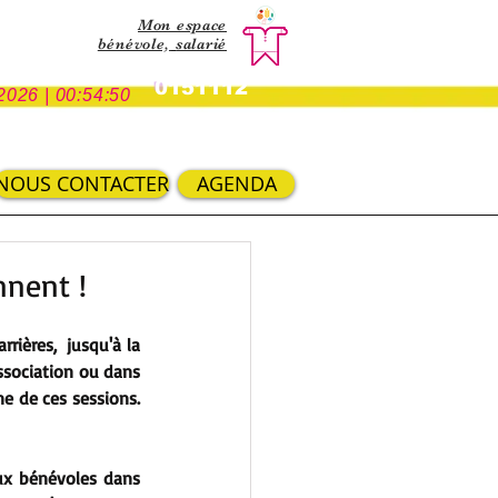
Mon espace
bénévole,
salarié
0151112
2026 | 00:54:50
NOUS CONTACTER
AGENDA
nnent !
ières,  jusqu'à la 
ssociation ou dans 
e de ces sessions. 
ux bénévoles dans 