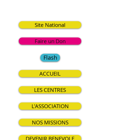
9
Site National
Faire un Don
Flash
ACCUEIL
LES CENTRES
L'ASSOCIATION
NOS MISSIONS
DEVENIR BENEVOLE