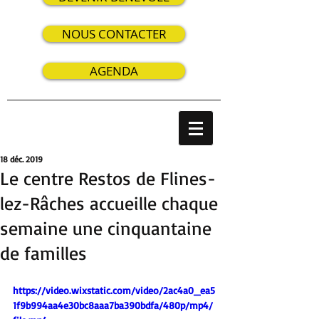
NOUS CONTACTER
AGENDA
18 déc. 2019
Le centre Restos de Flines-
lez-Râches accueille chaque
semaine une cinquantaine
de familles
https://video.wixstatic.com/video/2ac4a0_ea5
1f9b994aa4e30bc8aaa7ba390bdfa/480p/mp4/