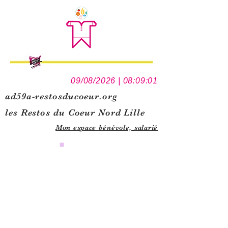
09/08/2026 | 08:09:01
ad59a-restosducoeur.org
les Restos du Coeur Nord Lille
Mon espace bénévole,
salarié
0
1
5
1
1
3