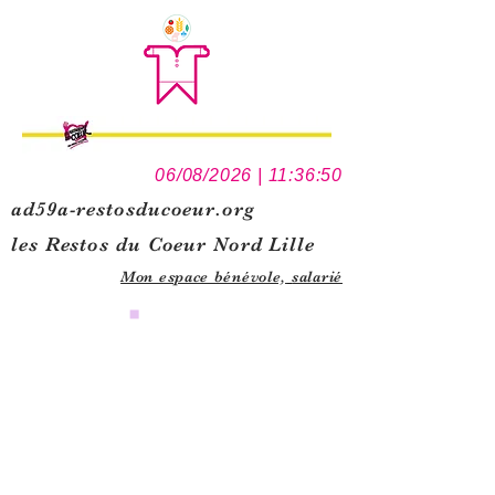
06/08/2026 | 11:36:50
ad59a-restosducoeur.org
les Restos du Coeur Nord Lille
Mon espace bénévole,
salarié
0
1
5
1
1
0