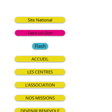
6
Site National
Faire un Don
Flash
ACCUEIL
LES CENTRES
L'ASSOCIATION
NOS MISSIONS
DEVENIR BENEVOLE