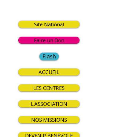
9
Site National
Faire un Don
Flash
ACCUEIL
LES CENTRES
L'ASSOCIATION
NOS MISSIONS
DEVENIR BENEVOLE