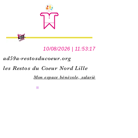
10/08/2026 | 11:53:17
ad59a-restosducoeur.org
les Restos du Coeur Nord Lille
Mon espace bénévole,
salarié
0
1
5
1
1
5