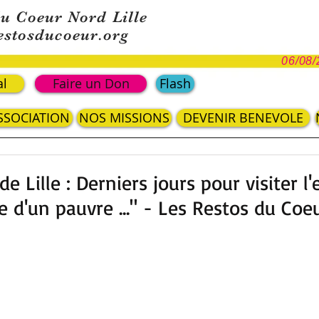
du Coeur Nord Lille
estosducoeur.org
06/08/
al
Faire un Don
Flash
ASSOCIATION
NOS MISSIONS
DEVENIR BENEVOLE
de Lille : Derniers jours pour visiter l
ire d'un pauvre ..." - Les Restos du Co