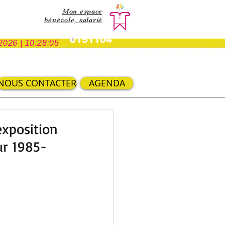
Mon espace
bénévole,
salarié
0151104
2026 | 10:28:05
NOUS CONTACTER
AGENDA
'exposition
eur 1985-