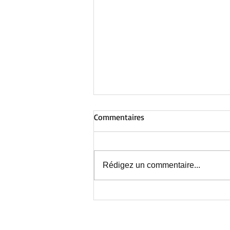
Commentaires
Rédigez un commentaire...
Au Centre de Nieppe : avant la
fermeture estivale, une
journée inoubliable !