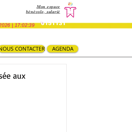
Mon espace
bénévole,
salarié
0151131
2026 | 17:02:39
NOUS CONTACTER
AGENDA
osée aux