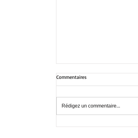
Commentaires
Rédigez un commentaire...
Au Centre de Nieppe : avant la
fermeture estivale, une
journée inoubliable !