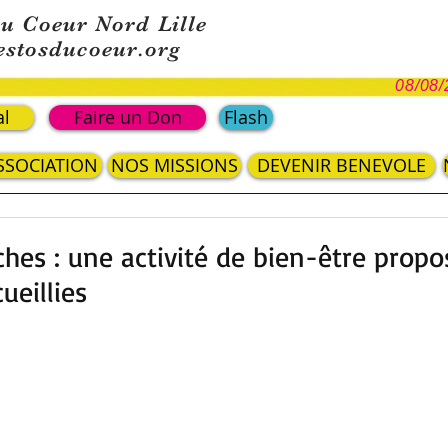
du Coeur Nord Lille
estosducoeur.org
08/08/
al
Faire un Don
Flash
ASSOCIATION
NOS MISSIONS
DEVENIR BENEVOLE
ches : une activité de bien-être prop
ueillies