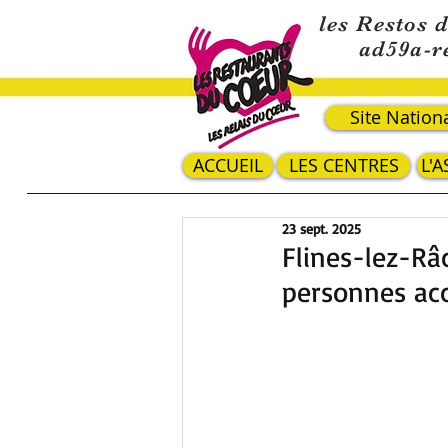
les Restos 
ad59a-r
Site Nation
ACCUEIL
LES CENTRES
L'
23 sept. 2025
Flines-lez-Râ
personnes acc